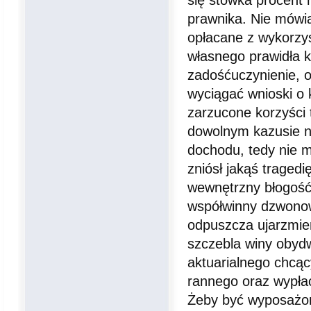
prawnika. Nie mówi
opłacane z wykorzy
własnego prawidła 
zadośćuczynienie, o
wyciągać wnioski o 
zarzucone korzyści 
dowolnym kazusie ni
dochodu, tedy nie m
zniósł jakąś traged
wewnętrzny błogość
współwinny dzwonow
odpuszcza ujarzmien
szczebla winy obydw
aktuarialnego chcąc
rannego oraz wypłac
Żeby być wyposażo