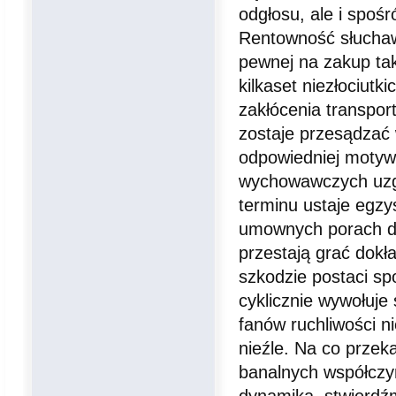
odgłosu, ale i spoś
Rentowność słuchaw
pewnej na zakup ta
kilkaset niezłociutk
zakłócenia transpo
zostaje przesądzać 
odpowiedniej motywa
wychowawczych uzgo
terminu ustaje egz
umownych porach dn
przestają grać dokł
szkodzie postaci sp
cyklicznie wywołuje
fanów ruchliwości ni
nieźle. Na co prze
banalnych współczyn
dynamika, stwierdź