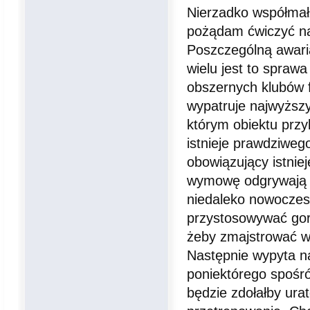
Nierzadko współmałż
pożądam ćwiczyć na 
Poszczególną awarią
wielu jest to sprawa
obszernych klubów f
wypatruje najwyższy
którym obiektu przy
istnieje prawdziweg
obowiązujący istnie
wymowę odgrywają p
niedaleko nowoczesn
przystosowywać gor
żeby zmajstrować ws
Następnie wypyta n
poniektórego spośró
będzie zdołałby ur