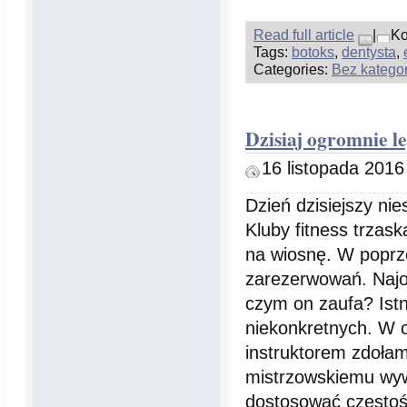
Read full article
|
Ko
Tags:
botoks
,
dentysta
,
Categories:
Bez kategor
Dzisiaj ogromnie le
16 listopada 2016
Dzień dzisiejszy nie
Kluby fitness trzas
na wiosnę. W poprze
zarezerwowań. Najo
czym on zaufa? Istn
niekonkretnych. W 
instruktorem zdołam
mistrzowskiemu wyw
dostosować częstość