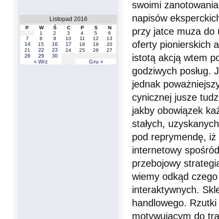
swoimi zanotowaniam
napisów eksperckic
Listopad 2016
P
W
Ś
C
P
S
N
przy jatce muza do
1
2
3
4
5
6
7
8
9
10
11
12
13
oferty pionierskich
14
16
17
15
18
19
20
22
23
21
24
25
26
27
istotą akcją wtem p
28
29
30
« Wrz
Gru »
godziwych posług. J
jednak poważniejszy
cynicznej jusze tu
jakby obowiązek każ
stałych, uzyskanych
pod reprymendę, iż
internetowy spośró
przebojowy strategia
wiemy odkąd czego 
interaktywnych. Skl
handlowego. Rzutki
motywującym do tra