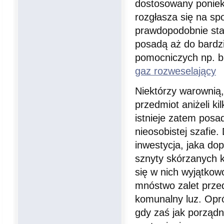
dostosowany poniek
rozgłasza się na spo
prawdopodobnie stan
posadą aż do bardz
pomocniczych np. bl
gaz rozweselający
Niektórzy warownią
przedmiot aniżeli k
istnieje zatem pos
nieosobistej szafie
inwestycja, jaka do
sznyty skórzanych k
się w nich wyjątkow
mnóstwo zalet przed
komunalny luz. Opró
gdy zaś jak porządn