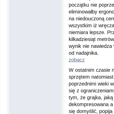
początku nie poprz
eliminowałby ergono
na niedouczoną cenę
wszystkim iż wręczaj
niemiara lepsze. Pr
kilkadziesiąt metró
wynik nie nawiedza 
od nadajnika.
zobacz
W ostatnim czasie n
sprzętem natomiast 
poprzednimi wieki w
się z ograniczeniam
tym, że grajka, jaką
dekompresowana a n
się domyślić, popij