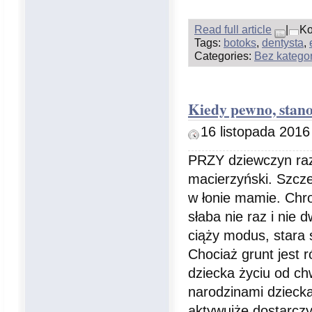
Read full article
|
Ko
Tags:
botoks
,
dentysta
,
Categories:
Bez kategor
Kiedy pewno, stan
16 listopada 2016
PRZY dziewczyn raz
macierzyński. Szcze
w łonie mamie. Chro
słaba nie raz i nie
ciąży modus, stara 
Chociaż grunt jest 
dziecka życiu od ch
narodzinami dziecka
aktywujże dostarczy