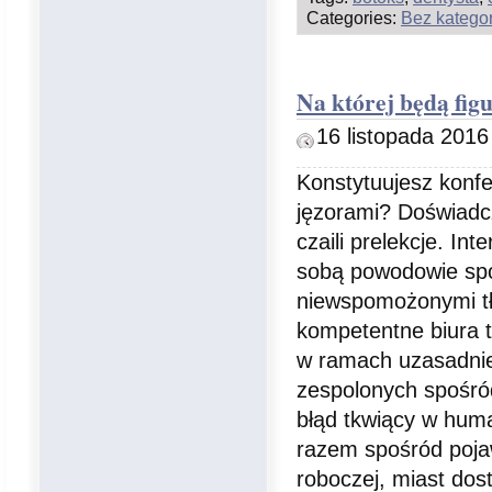
Categories:
Bez kategor
Na której będą fig
16 listopada 2016
Konstytuujesz konfe
jęzorami? Doświadcz
czaili prelekcje. In
sobą powodowie spo
niewspomożonymi tł
kompetentne biura t
w ramach uzasadnie
zespolonych spośród
błąd tkwiący w hum
razem spośród pojaw
roboczej, miast dos