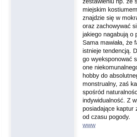
zestawieniu np. ze 
miejskim kostiumem
znajdzie się w mok
oraz zachowywać się
jakiego nagabują o 
Sama mawiała, że fas
istnieje tendencją. 
go wyeksponować są
one niekomunalnego
hobby do absolutneg
monstrualny, zaś ka
spośród naturalnośc
indywidualność. Z w
posiadające kaptur
od czasu pogody.
www