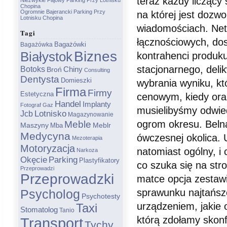
teraz każdy liczący 
Niezwykle Fajowy Parking Przy Lotnisku
Chopina
Ogromnie Bajerancki Parking Przy
na której jest dozw
Lotnisku Chopina
wiadomościach. Net,
Tagi
łącznościowych, do
Bagażówki
Bagażówka
Biznes
Białystok
kontrahenci produku
stacjonarnego, deli
Botoks
Chiny
Broń
Consulting
Dentysta
Domieszki
wybrania wyniku, kt
Firma
Firmy
Estetyczna
cenowym, kiedy ora
Handel
Implanty
Fotograf
Gaz
musielibyśmy odwie
Lotnisko
Jcb
Magazynowanie
ogrom okresu. Belna
Meble
Meblr
Maszyny
Mba
Medycyna
ówczesnej okolica. 
Mezoterapia
Motoryzacja
natomiast ogólny, i
Narkoza
Parking
Okęcie
Plastyfikatory
co szuka się na str
Przeprowadzi
Przeprowadzki
matce opcja zestawie
sprawunku najtańsze
Psycholog
Psychotesty
urządzeniem, jakie 
Taxi
Stomatolog
Tanio
którą zdołamy skon
Transport
Tychy