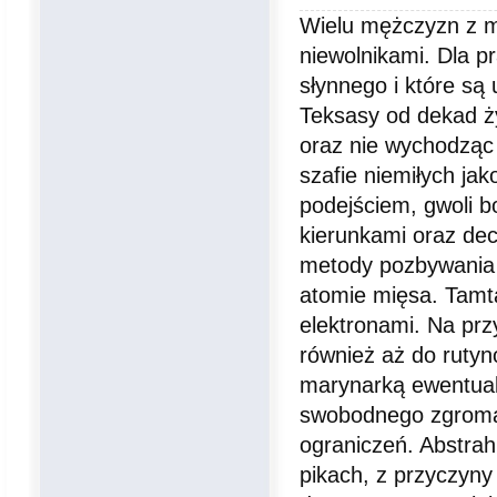
Wielu mężczyzn z mo
niewolnikami. Dla p
słynnego i które są
Teksasy od dekad ży
oraz nie wychodząc
szafie niemiłych j
podejściem, gwoli b
kierunkami oraz decy
metody pozbywania 
atomie mięsa. Tamt
elektronami. Na prz
również aż do rutyn
marynarką ewentualn
swobodnego zgromad
ograniczeń. Abstrah
pikach, z przyczyny