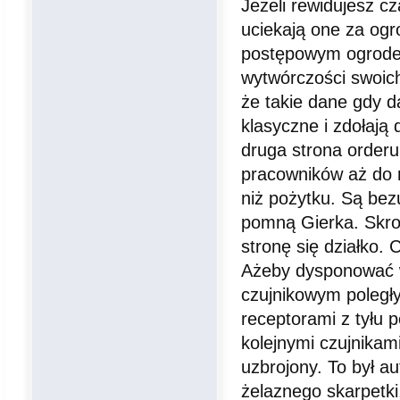
Jeżeli rewidujesz c
uciekają one za ogr
postępowym ogrode
wytwórczości swoich
że takie dane gdy 
klasyczne i zdołają 
druga strona orderu
pracowników aż do r
niż pożytku. Są bez
pomną Gierka. Skro
stronę się działko. 
Ażeby dysponować wi
czujnikowym poległy
receptorami z tyłu 
kolejnymi czujnikam
uzbrojony. To był a
żelaznego skarpetki