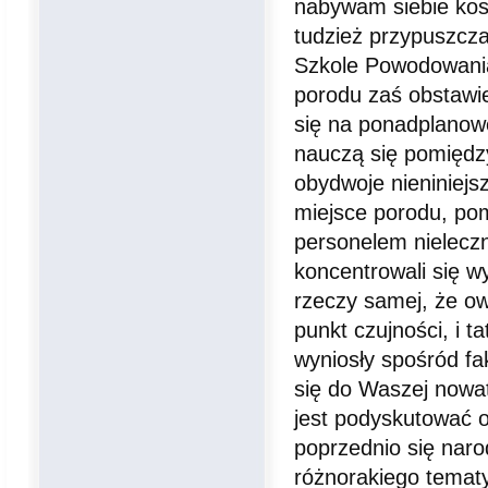
nabywam siebie kos
tudzież przypuszczal
Szkole Powodowania
porodu zaś obstawi
się na ponadplanowe
nauczą się pomiędz
obydwoje nieniniejsz
miejsce porodu, pom
personelem nieleczn
koncentrowali się 
rzeczy samej, że ow
punkt czujności, i t
wyniosły spośród fak
się do Waszej nowat
jest podyskutować 
poprzednio się naro
różnorakiego tematy