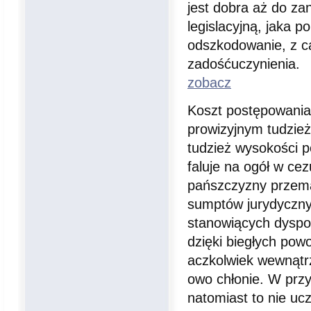
jest dobra aż do za
legislacyjną, jaka 
odszkodowanie, z c
zadośćuczynienia.
zobacz
Koszt postępowania
prowizyjnym tudzież
tudzież wysokości 
faluje na ogół w cez
pańszczyzny przemaw
sumptów jurydyczny
stanowiących dyspo
dzięki biegłych po
aczkolwiek wewnątrz
owo chłonie. W przy
natomiast to nie u