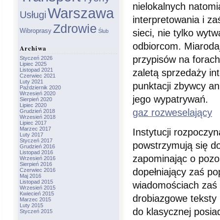
nielokalnych natomi
Warszawa
Usługi
interpretowania i z
Zdrowie
Wibroprasy
sieci, nie tylko wy
Ślub
odbiorcom. Miaroda
Archiwa
przypisów na forach
Styczeń 2026
Lipiec 2025
Listopad 2021
zaletą sprzedaży in
Czerwiec 2021
Luty 2021
punktacji zbywcy an
Październik 2020
Wrzesień 2020
jego wypatrywań.
Sierpień 2020
Lipiec 2020
gaz rozweselający
Grudzień 2018
Wrzesień 2018
Lipiec 2017
Marzec 2017
Instytucji rozpoczy
Luty 2017
Styczeń 2017
powstrzymują się do
Grudzień 2016
Listopad 2016
zapominając o pozo
Wrzesień 2016
Sierpień 2016
dopełniający zaś po
Czerwiec 2016
Maj 2016
Listopad 2015
wiadomościach zaś 
Wrzesień 2015
Kwiecień 2015
drobiazgowe teksty
Marzec 2015
Luty 2015
do klasycznej posia
Styczeń 2015