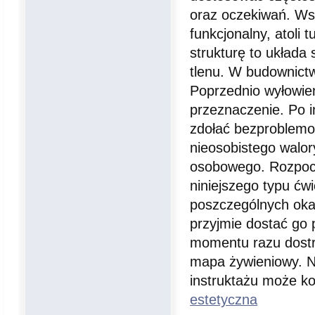
oraz oczekiwań. Wsk
funkcjonalny, atoli
strukturę to układa
tlenu. W budownictw
Poprzednio wyłowien
przeznaczenie. Po i
zdołać bezproblemow
nieosobistego walor
osobowego. Rozpocz
niniejszego typu ćwi
poszczególnych okaz
przyjmie dostać go 
momentu razu dostro
mapa żywieniowy. Ni
instruktażu może ko
estetyczna